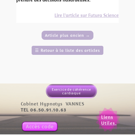
Lire l'article sur Futura Science
Article plus ancien
→
☰
Retour à la liste des articles
Exercice de cohérence
cardiaque
Cabinet Hypnotys VANNES
TEL 06.50.91.10.63
Liens
Utiles.
Accès code